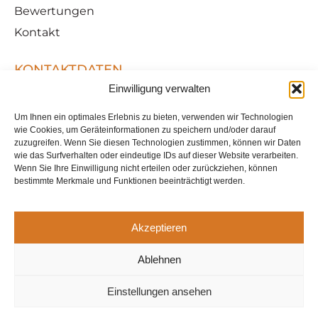
Bewertungen
Kontakt
KONTAKTDATEN
+49 (0) 6826 – 8189678
Einwilligung verwalten
info@parkettmann.eu
Um Ihnen ein optimales Erlebnis zu bieten, verwenden wir Technologien
Kontaktformular
wie Cookies, um Geräteinformationen zu speichern und/oder darauf
zuzugreifen. Wenn Sie diesen Technologien zustimmen, können wir Daten
Wellesweilerstraße 80 66450 Bexbach
wie das Surfverhalten oder eindeutige IDs auf dieser Website verarbeiten.
Wenn Sie Ihre Einwilligung nicht erteilen oder zurückziehen, können
bestimmte Merkmale und Funktionen beeinträchtigt werden.
Akzeptieren
Ablehnen
Einstellungen ansehen